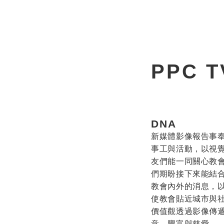
首頁
新網頁
PPC T
DNA
新媒體影像報告事
事工與活動，以視
友們能一同關心教
們期盼接下來能結
教會內外的消息，
使教會貼近城市與
價值觀透過影像傳
意、豐富與慈愛。