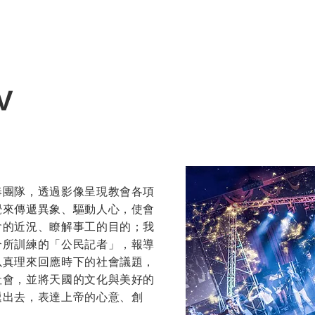
關鍵50國家祈禱會
認識我們
興起神國度領袖
PPC與
V
奉團隊，透過影像呈現教會各項
覺來傳遞異象、驅動人心，使會
會的近況、瞭解事工的目的；我
合所訓練的「公民記者」，報導
以真理來回應時下的社會議題，
社會，並將天國的文化與美好的
遞出去，表達上帝的心意、創