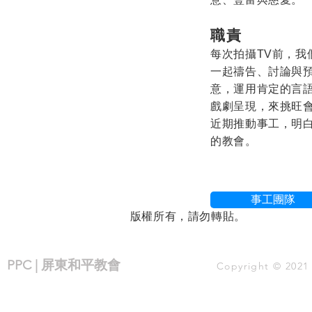
職責
每次拍攝TV前，我
一起禱告、討論與
意，運用肯定的言
戲劇呈現，來挑旺
近期推動事工，明
的教會。
事工團隊
版權所有，請勿轉貼。
PPC | 屏東和平教會
Copyright © 2021 