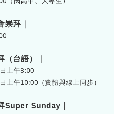
0
0（國高
中、
大專
生）
會崇拜｜
00
拜（台語）｜
上午8:00
日上午10:00（實體與線上同步）
uper Sunday｜