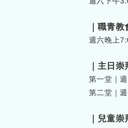
週六下午3:
｜職青教
週六晚上7:
｜主日崇
第一堂｜週日
第二堂｜週
｜兒童崇拜S