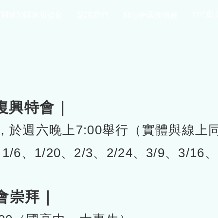
關鍵50國家祈禱會
認識我們
興起神國度領袖
PPC與
or復興特會｜
，於週六晚上7:00舉行（實體與線上
：
1/6、1/20、2/3、2/24、3/9、3/16、
會崇拜｜