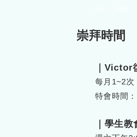
首頁
新網頁
崇拜時間
｜Vict
每月1~2
次
特會時間
｜學生教